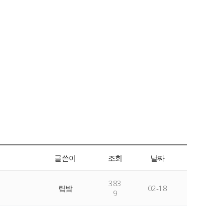
글쓴이
조회
날짜
383
립밤
02-18
9