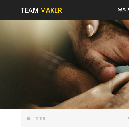
TEAM
MAKER
유의
Home