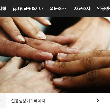
사항
ppt템플릿&기타
설문조사
자료조사
인용생
인용생성기 1 페이지